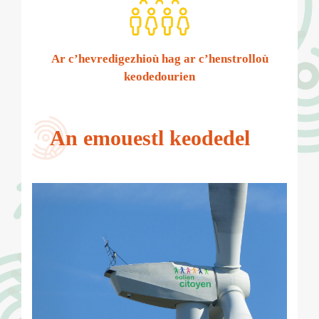
Ar c’hevredigezhioù hag ar c’henstrolloù
keodedourien
An emouestl keodedel