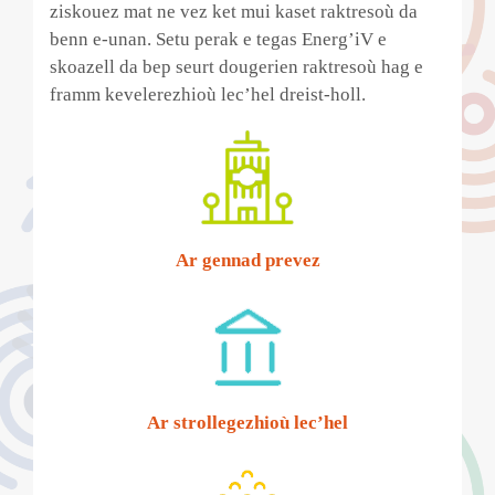
ziskouez mat ne vez ket mui kaset raktresoù da
benn e-unan. Setu perak e tegas Energ’iV e
skoazell da bep seurt dougerien raktresoù hag e
framm kevelerezhioù lec’hel dreist-holl.
Ar gennad prevez
Ar strollegezhioù lec’hel