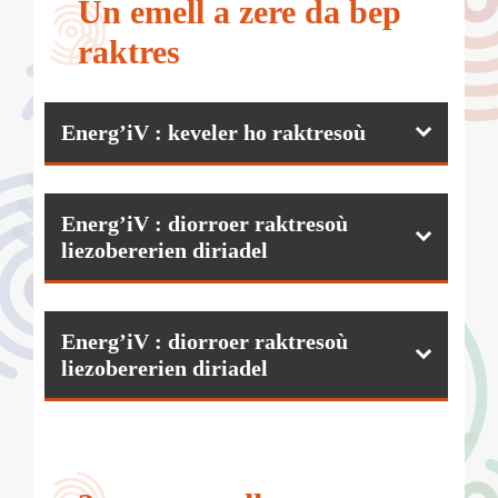
Un emell a zere da bep
raktres
Energ’iV : keveler ho raktresoù
Energ’iV : diorroer raktresoù
liezobererien diriadel
Energ’iV : diorroer raktresoù
liezobererien diriadel