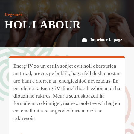
Degemer
HOL LABOUR
Imprimer la page
Energ’iV zo un ostilh soñjet evit holl oberourien
an tiriad, prevez pe bublik, hag a fell dezho postañ
arc’hant e diorren an energiezhioù nevezadus. En
em ober a ra Energ’iV diouzh hoc’h ezhommoù ha
diouzh ho raktres. Meur a seurt skoazell ha
formulenn zo kinniget, ma vez taolet evezh hag en
em emellout a ra ar geodedourien ouzh ho
raktresoù.