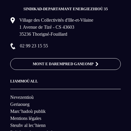
SINDIKAD-DEPARTAMANT ENERGIEZHIOÙ 35
Village des Collectivités d'Ille-et-Vilaine
1 Avenue de Tizé - CS 43603
35236 Thorigné-Fouillard
02 99 23 15 55
MONT E DAREMPRED GANEOMP
LIAMMOÙ ALL
Nevezentioù
Geriaoueg
Marc’hadoù publik
Mentions légales
Steuñv al lec’hienn