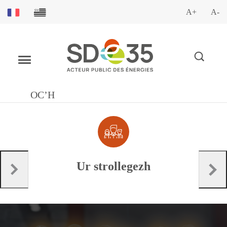
A+
A-
OC’H
Ur strollegezh