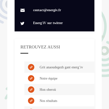
contact@energiv.fr
Energ'iV sur twitter
RETROUVEZ AUSSI
Grit anaoudegezh gant energ’iv
Notre équipe
Hon oberoù
Nos résultats