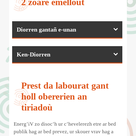
2 zoare emellout
Diorren gantañ e-unan
Ken-Diorren
Prest da labourat gant
holl obererien an
tiriadoù
Energ’iV zo disoc’h ur c’hevelerezh etre ar bed
publik hag ar bed prevez, ur skouer vrav hag a