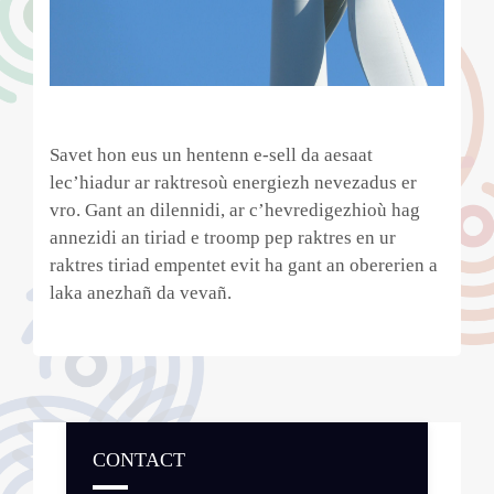
Savet hon eus un hentenn e-sell da aesaat
lec’hiadur ar raktresoù energiezh nevezadus er
vro. Gant an dilennidi, ar c’hevredigezhioù hag
annezidi an tiriad e troomp pep raktres en ur
raktres tiriad empentet evit ha gant an obererien a
laka anezhañ da vevañ.
CONTACT